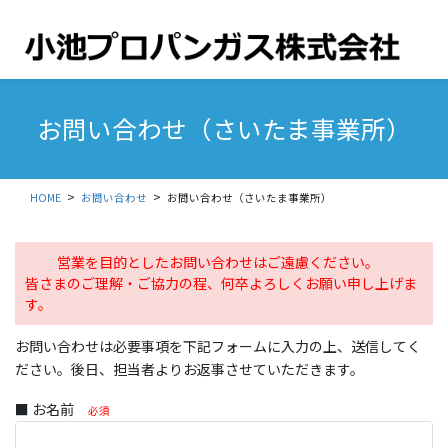
コ
ナ
ン
ビ
テ
ゲ
ン
ー
ツ
シ
に
ョ
お問い合わせ（さいたま事業所）
移
ン
動
に
移
動
HOME
お問い合わせ
お問い合わせ（さいたま事業所）
営業を目的としたお問い合わせはご遠慮ください。
皆さまのご理解・ご協力の程、何卒よろしくお願い申し上げま
す。
お問い合わせは必要事項を下記フォームに入力の上、送信してく
ださい。後日、担当者よりお返事させていただきます。
■ お名前
必須