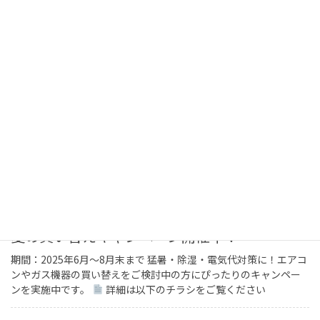
『ゴールド保安認定事業者』認定のお知らせ
弊社ホームページをご覧いただきありがとうございます。 この
度、弊社は、『第一号認定液化石油ガス販売事業者（ゴールド保
安認定事業者）』の認定を受けました。 お客様宅に設置されてい
るガスメーターと集中監視システムにより、ガス […]
2025年6月30日
お知らせ
役員就任ご挨拶
2025年6月6日
お知らせ
夏の買い替えキャンペーン開催中！
期間：2025年6月〜8月末まで 猛暑・除湿・電気代対策に！エアコ
ンやガス機器の買い替えをご検討中の方にぴったりのキャンペー
ンを実施中です。
詳細は以下のチラシをご覧ください